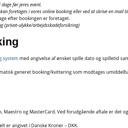
14 dage før jeres event.
n foretages i vores online booking eller ved at skrive en mail ti
age efter bookingen er foretaget.
ing (privat-ulykke/arbejdsskadeforsikring)
king
ng system
med angivelse af ønsket spille dato og spilletid sa
atisk generet booking/kvittering som modtages umiddelbart 
on, Maestro og MasterCard. Ved forudgående aftale er det og
elt er angivet i Danske Kroner – DKK.