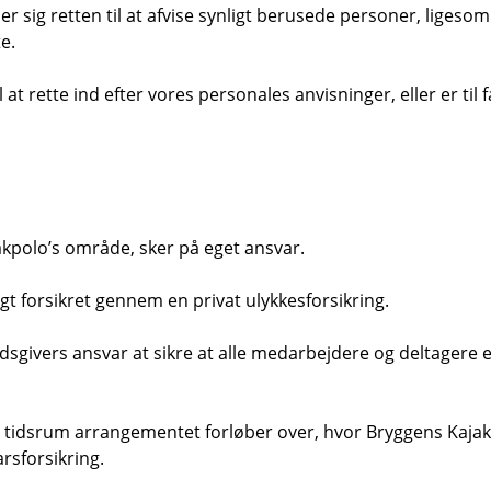
 sig retten til at afvise synligt berusede personer, ligeso
e.
 at rette ind efter vores personales anvisninger, eller er til f
akpolo’s område, sker på eget ansvar.
t forsikret gennem en privat ulykkesforsikring.
dsgivers ansvar at sikre at alle medarbejdere og deltagere 
t tidsrum arrangementet forløber over, hvor Bryggens Kajakp
rsforsikring.