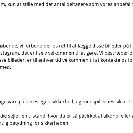
om, kun at stille med det antal deltagere som vores anbefalinge
 løbende, vi forbeholder os ret til at lægge disse billeder 
tagram, det er i selv velkommen til at gøre. Vi bestræber os
billeder, er til enhver tid velkommen til at kontakte os for 
emed.
 tage vare på deres egen sikkerhed, og medspillernes sikkerh
e sejle i en tilstand, hvor du er så påvirket af alkohol eller
lig betydning for sikkerheden.