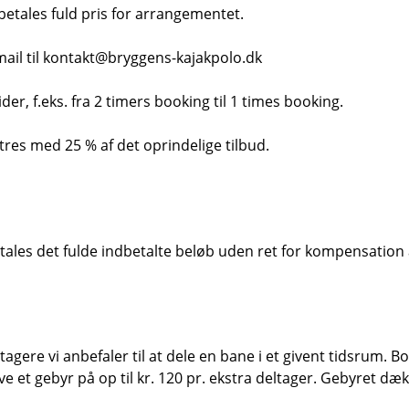
 betales fuld pris for arrangementet.
å mail til kontakt@bryggens-kajakpolo.dk
ider, f.eks. fra 2 timers booking til 1 times booking.
res med 25 % af det oprindelige tilbud.
tales det fulde indbetalte beløb uden ret for kompensation 
tagere vi anbefaler til at dele en bane i et givent tidsrum. 
e et gebyr på op til kr. 120 pr. ekstra deltager. Gebyret dæk