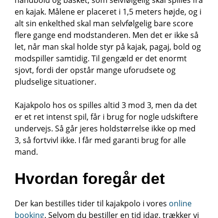
håndbold og basket, som selvfølgelig skal spilles fra
en kajak. Målene er placeret i 1,5 meters højde, og i
alt sin enkelthed skal man selvfølgelig bare score
flere gange end modstanderen. Men det er ikke så
let, når man skal holde styr på kajak, pagaj, bold og
modspiller samtidig. Til gengæld er det enormt
sjovt, fordi der opstår mange uforudsete og
pludselige situationer.
Kajakpolo hos os spilles altid 3 mod 3, men da det
er et ret intenst spil, får i brug for nogle udskiftere
undervejs. Så går jeres holdstørrelse ikke op med
3, så fortvivl ikke. I får med garanti brug for alle
mand.
Hvordan foregår det
Der kan bestilles tider til kajakpolo i vores
online
booking
. Selvom du bestiller en tid idag, trækker vi