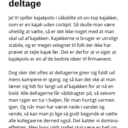
deltage
Ja! Vi spiller kajakpolo i såkaldte sit-on-top kajakker,
som er en kajak uden cockpit. Så skulle man være
uheldig at vælte, så er det ikke noget med at man
skal ud af kajakken. Kajakkerne vi bruger er utroligt
stabile, og er meget velegnet til folk der ikke har
prøvet at sejle kajak før. Det er derfor at vi siger at
kajakpolo er en af de bedste ideer til firmaevent.
Dog sker det oftes at deltagerne giver sig fuldt ud
mens kampene er igang, og så kan det ske at man
læner sig lidt for langt ud af kajakken for at nå en
bold. Alle deltagerne får våddragter på, så selvom
man ryger en tur i baljen, får man hurtigt varmen
igen. Og når man har været nede i vandet og
vende, så kan man jo lige så godt begynde at vælte
alle kollegaerne derned også. Det kalder vi domino-
effekten. Men hvor vildt spillet skal være er helt op