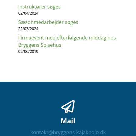
Instruktører søges
02/04/2024
Sæsonmedarbejder søges
22/03/2024
Firmaevent med efterfølgende middag hos
Bryggens Spisehus
05/06/2019
Mail
kontakt@bryggens-kajakpolo.dk