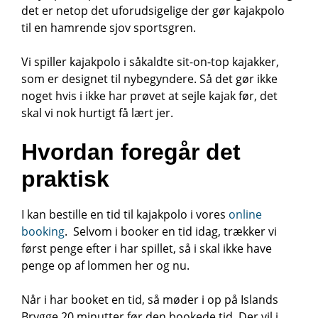
det er netop det uforudsigelige der gør kajakpolo
til en hamrende sjov sportsgren.
Vi spiller kajakpolo i såkaldte sit-on-top kajakker,
som er designet til nybegyndere. Så det gør ikke
noget hvis i ikke har prøvet at sejle kajak før, det
skal vi nok hurtigt få lært jer.
Hvordan foregår det
praktisk
I kan bestille en tid til kajakpolo i vores
online
booking
. Selvom i booker en tid idag, trækker vi
først penge efter i har spillet, så i skal ikke have
penge op af lommen her og nu.
Når i har booket en tid, så møder i op på Islands
Brygge 20 minutter før den bookede tid. Der vil i