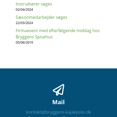
Instruktører søges
02/04/2024
Sæsonmedarbejder søges
22/03/2024
Firmaevent med efterfølgende middag hos
Bryggens Spisehus
05/06/2019
Mail
kontakt@bryggens-kajakpolo.dk