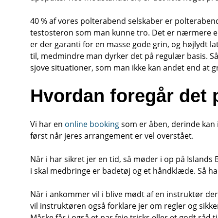
40 % af vores polterabend selskaber er polterabend f
testosteron som man kunne tro. Det er nærmere en
er der garanti for en masse gode grin, og højlydt lat
til, medmindre man dyrker det på regulær basis. Så 
sjove situationer, som man ikke kan andet end at gr
Hvordan foregår det 
Vi har en
online booking
som er åben, derinde kan i r
først når jeres arrangement er vel overstået.
Når i har sikret jer en tid, så møder i op på Island
i skal medbringe er badetøj og et håndklæde. Så har
Når i ankommer vil i blive mødt af en instruktør der 
vil instruktøren også forklare jer om regler og sikke
Måske får i også et par feje tricks eller et godt 