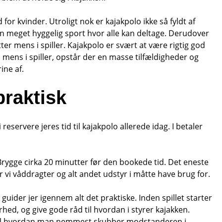
or kvinder. Utroligt nok er kajakpolo ikke så fyldt af
 meget hyggelig sport hvor alle kan deltage. Derudover
ter mens i spiller. Kajakpolo er svært at være rigtig god
mens i spiller, opstår der en masse tilfældigheder og
ine af.
praktisk
eservere jeres tid til kajakpolo allerede idag. I betaler
s Brygge cirka 20 minutter før den bookede tid. Det eneste
 vi våddragter og alt andet udstyr i måtte have brug for.
guider jer igennem alt det praktiske. Inden spillet starter
rhed, og give gode råd til hvordan i styrer kajakken.
råd til hvordan man nemmest skubber modstanderen i