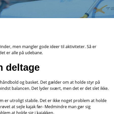
nder, men mangler gode ideer til aktiviteter. Så er
et er alle på udebane.
n deltage
håndbold og basket. Det gælder om at holde styr på
ndst balancen. Det lyder svært, men det er det slet ikke.
som er utroligt stabile. Det er ikke noget problem at holde
 prøvet at sejle kajak før- Medmindre man gør sig
lem at holde sig i kajakken.