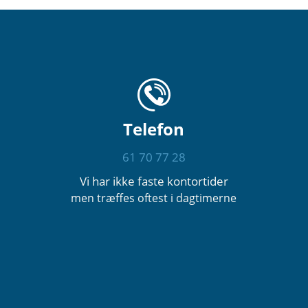
Telefon
61 70 77 28
Vi har ikke faste kontortider
men træffes oftest i dagtimerne