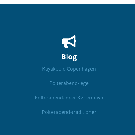
Blog
Kayakpolo Copenhagen
Polterabend-lege
Polterabend-ideer København
Polterabend-traditioner