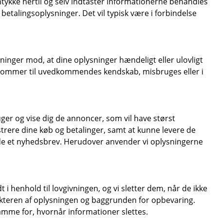
amtykke hertil og selv indtaster informationerne behandles
etalingsoplysninger. Det vil typisk være i forbindelse
tninger mod, at dine oplysninger hændeligt eller ulovligt
ller kommer til uvedkommendes kendskab, misbruges eller i
uger og vise dig de annoncer, som vil have størst
istrere dine køb og betalinger, samt at kunne levere de
ende et nyhedsbrev. Herudover anvender vi oplysningerne
 i henhold til lovgivningen, og vi sletter dem, når de ikke
kteren af oplysningen og baggrunden for opbevaring.
ramme for, hvornår informationer slettes.