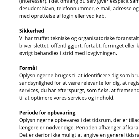
(interesser). I det omfang du selv giver eksplicit s
desuden: Navn, telefonnummer, e-mail, adresse og b
med oprettelse af login eller ved køb.
Sikkerhed
Vi har truffet tekniske og organisatoriske foranstal
bliver slettet, offentliggjort, fortabt, forringet e
øvrigt behandles i strid med lovgivningen.
Formål
Oplysningerne bruges til at identificere dig som br
sandsynlighed for at være relevante for dig, at reg
services, du har efterspurgt, som f.eks. at frems
til at optimere vores services og indhold.
Periode for opbevaring
Oplysningerne opbevares i det tidsrum, der er tilladt
længere er nødvendige. Perioden afhænger af kara
Det er derfor ikke muligt at angive en generel tids