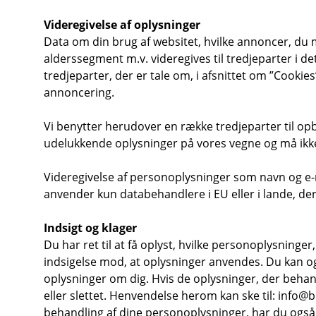
Videregivelse af oplysninger
Data om din brug af websitet, hvilke annoncer, du m
alderssegment m.v. videregives til tredjeparter i d
tredjeparter, der er tale om, i afsnittet om ”Cookie
annoncering.
Vi benytter herudover en række tredjeparter til op
udelukkende oplysninger på vores vegne og må ikk
Videregivelse af personoplysninger som navn og e-mai
anvender kun databehandlere i EU eller i lande, der 
Indsigt og klager
Du har ret til at få oplyst, hvilke personoplysninge
indsigelse mod, at oplysninger anvendes. Du kan ogs
oplysninger om dig. Hvis de oplysninger, der behandl
eller slettet. Henvendelse herom kan ske til: info@b
behandling af dine personoplysninger, har du også 